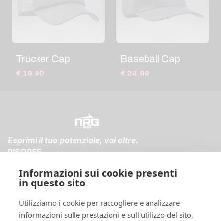
Trucker Cap
Baseball Cap
€ 19.90
€ 24.90
Esprimi il tuo potenziale, vai oltre.
RISORSE
FAQ
Informazioni sui cookie presenti
Spedizioni e Resi
in questo sito
Diventa membro
NOTE LEGALI
Utilizziamo i cookie per raccogliere e analizzare
Condizioni di vendita
informazioni sulle prestazioni e sull'utilizzo del sito,