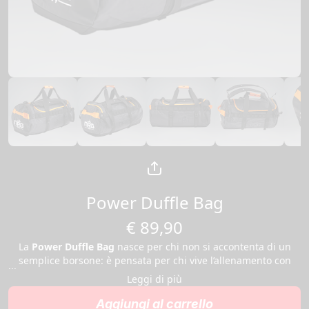
Power Duffle Bag
€ 89,90
La
Power Duffle Bag
nasce per chi non si accontenta di un
semplice borsone: è pensata per chi vive l’allenamento con
dedizione, per chi vuole portare con sé solo strumenti di
Leggi di più
qualità e per chi cerca un accessorio che unisca carattere,
funzionalità e stile.
Aggiungi al carrello