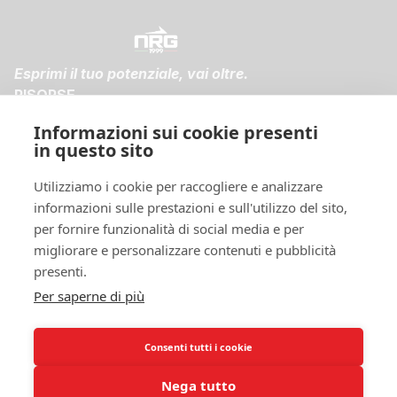
Esprimi il tuo potenziale, vai oltre.
RISORSE
FAQ
Informazioni sui cookie presenti
Spedizioni e Resi
in questo sito
Diventa membro
NOTE LEGALI
Utilizziamo i cookie per raccogliere e analizzare
Condizioni di vendita
informazioni sulle prestazioni e sull'utilizzo del sito,
Informativa sulla privacy
per fornire funzionalità di social media e per
Cookie policy
migliorare e personalizzare contenuti e pubblicità
SEGUICI SUI SOCIAL!
presenti.
Per saperne di più
Consenti tutti i cookie
Nega tutto