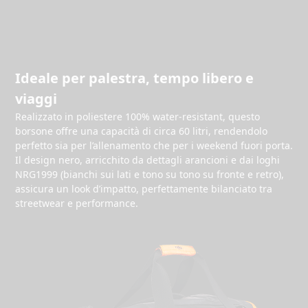
1999.
Sui lati spiccano i loghi
NRG1999 bianchi
, mentre sul fronte e
sul retro il logo
tono su tono
aggiunge un tocco di eleganza
discreta. La colorazione
nera con dettagli arancioni
completa
un look d’impatto, in perfetto equilibrio tra streetwear e
Ideale per palestra, tempo libero e
performance.
viaggi
La Power Duffle Bag è progettata per chi pretende di più: più
Realizzato in poliestere 100% water-resistant, questo
spazio, più qualità, più personalità.
borsone offre una capacità di circa 60 litri, rendendolo
perfetto sia per l’allenamento che per i weekend fuori porta.
Non un semplice accessorio fitness, ma un compagno di
Il design nero, arricchito da dettagli arancioni e dai loghi
viaggio che racconta la tua energia dentro e fuori dalla
NRG1999 (bianchi sui lati e tono su tono su fronte e retro),
palestra.
assicura un look d’impatto, perfettamente bilanciato tra
streetwear e performance.