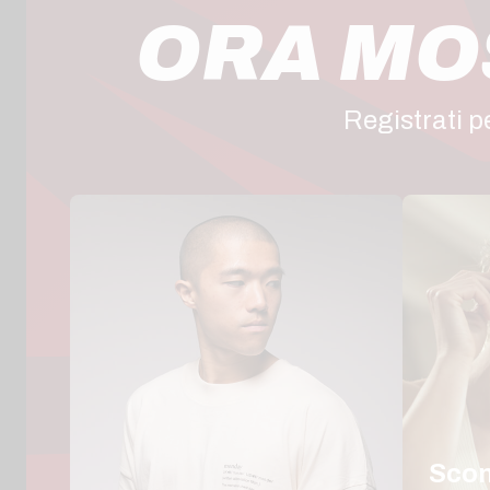
ORA MOS
Registrati 
Scont