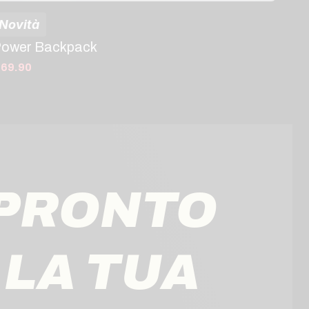
Novità
ower Backpack
 69.90
 PRONTO
 LA TUA