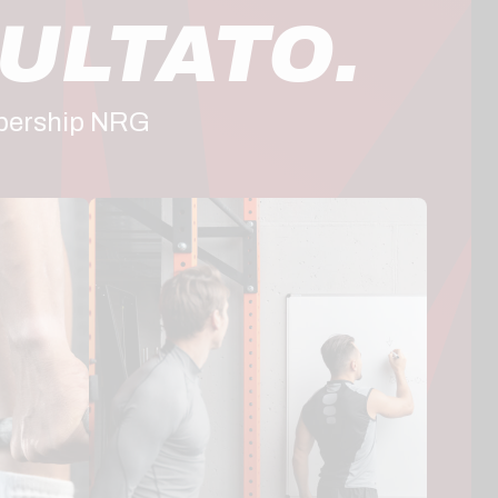
SULTATO.
mbership NRG