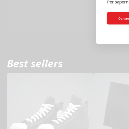
Per sapern
Consent
Best sellers