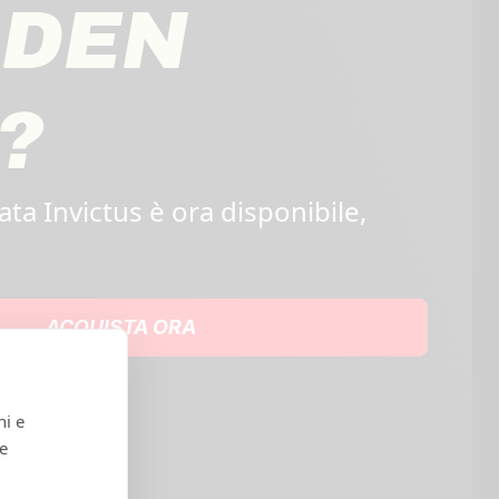
LDEN
?
tata Invictus è ora disponibile,
ACQUISTA ORA
ni e
 e