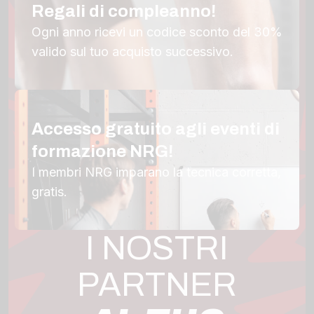
Regali di compleanno!
Ogni anno ricevi un codice sconto del 30%
valido sul tuo acquisto successivo.
Accesso gratuito agli eventi di
formazione NRG!
I membri NRG imparano la tecnica corretta,
gratis.
I NOSTRI
PARTNER