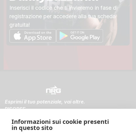
Inserisci il codice che ti invieremo in fase di
registrazione per accedere alla tua scheda
gratuita!
Esprimi il tuo potenziale, vai oltre.
RISORSE
FAQ
Informazioni sui cookie presenti
Spedizioni e Resi
in questo sito
Diventa membro